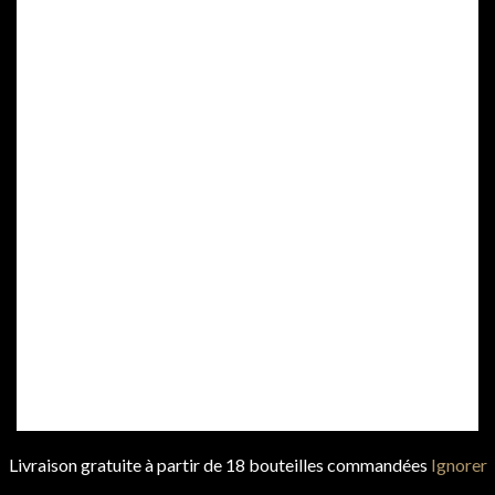
MENTIONS LÉGALES
PRO / PRESSE
CONTACT
© 2022 CHÂTEAU POITEVIN. DESIGN ET DÉVELOPPEMENT PAR
TERRAVEIS
Livraison gratuite à partir de 18 bouteilles commandées
Ignorer