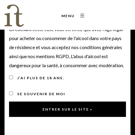
Bienvenue sur notre site
MENU
En cochant cette case vous certifiez que avez l'âge légal
pour acheter ou consommer de l'alcool dans votre pays
de résidence et vous acceptez nos conditions générales
ainsi que nos mentions RGPD, L'abus d'alcool est
COMPRENDRE
dangereux pour la santé, à consommer avec modération.
notre savoir-faire
J’AI PLUS DE 18 ANS.
SE SOUVENIR DE MOI