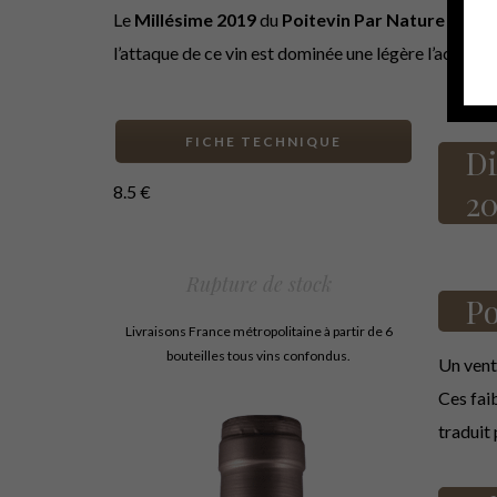
Le
Millésime 2019
du
Poitevin Par Nature
se dist
l’attaque de ce vin est dominée une légère l’acidité 
FICHE TECHNIQUE
Di
8.5
€
20
Rupture de stock
Po
Livraisons France métropolitaine à partir de 6
bouteilles tous vins confondus.
Un vent 
Ces fai
traduit