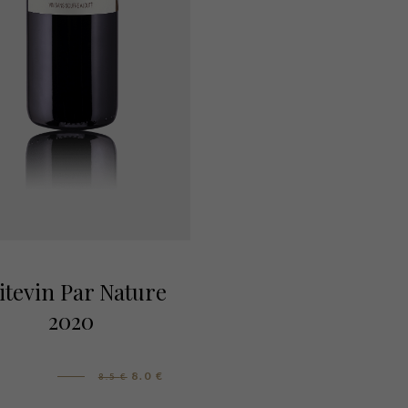
itevin Par Nature
2020
8.0
€
8.5
€