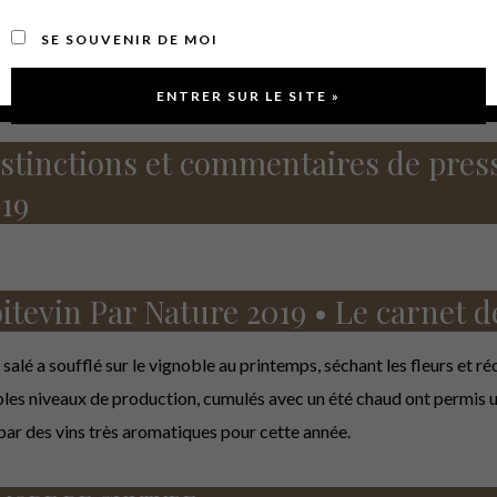
ingue par un parfum intense de fruits noirs, avec des notes de cass
SE SOUVENIR DE MOI
suivi par des tanins croquants.
stinctions et commentaires de press
19
itevin Par Nature 2019 • Le carnet d
salé a soufflé sur le vignoble au printemps, séchant les fleurs et réd
bles niveaux de production, cumulés avec un été chaud ont permis un
 par des vins très aromatiques pour cette année.