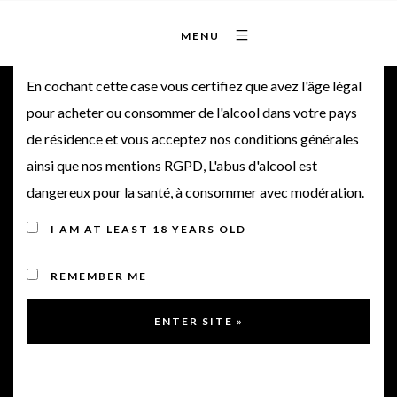
MENU
Bienvenue sur notre site
En cochant cette case vous certifiez que avez l'âge légal
pour acheter ou consommer de l'alcool dans votre pays
OZ – Nuance Rosé 2024
de résidence et vous acceptez nos conditions générales
ainsi que nos mentions RGPD, L'abus d'alcool est
dangereux pour la santé, à consommer avec modération.
2024
I AM AT LEAST 18 YEARS OLD
REMEMBER ME
< Retour à la gamme