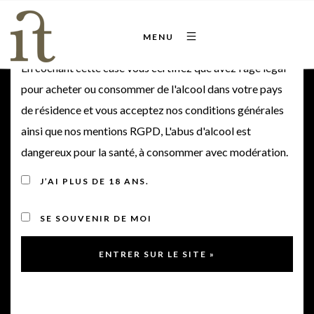
Bienvenue sur notre site
MENU
En cochant cette case vous certifiez que avez l'âge légal
pour acheter ou consommer de l'alcool dans votre pays
de résidence et vous acceptez nos conditions générales
OZ – Éclat blanc 2025
ainsi que nos mentions RGPD, L'abus d'alcool est
dangereux pour la santé, à consommer avec modération.
2024
J’AI PLUS DE 18 ANS.
SE SOUVENIR DE MOI
< Retour à la gamme