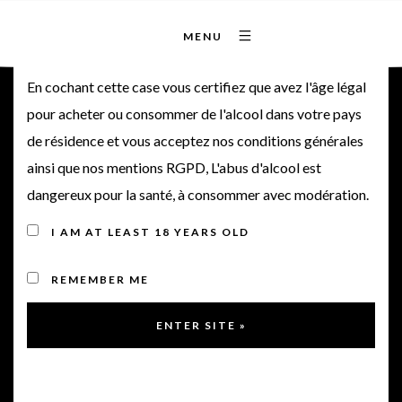
MENU
Bienvenue sur notre site
En cochant cette case vous certifiez que avez l'âge légal
pour acheter ou consommer de l'alcool dans votre pays
Magnum Lamothe
de résidence et vous acceptez nos conditions générales
ainsi que nos mentions RGPD, L'abus d'alcool est
Pontac 2018
dangereux pour la santé, à consommer avec modération.
I AM AT LEAST 18 YEARS OLD
2018
REMEMBER ME
< Retour à la gamme
Note de dégustation du vin