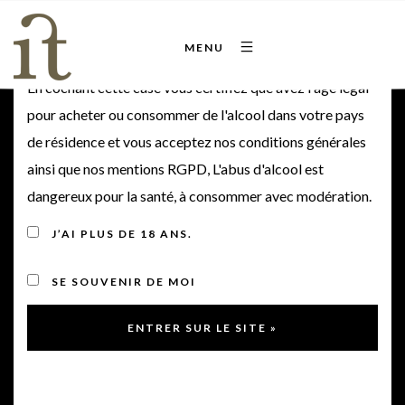
Bienvenue sur notre site
MENU
En cochant cette case vous certifiez que avez l'âge légal
pour acheter ou consommer de l'alcool dans votre pays
de résidence et vous acceptez nos conditions générales
Magnum Lamothe
ainsi que nos mentions RGPD, L'abus d'alcool est
dangereux pour la santé, à consommer avec modération.
Pontac 2018
J’AI PLUS DE 18 ANS.
2018
SE SOUVENIR DE MOI
< Retour à la gamme