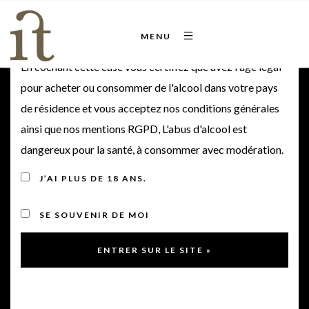
Bienvenue sur notre site
MENU
En cochant cette case vous certifiez que avez l'âge légal
pour acheter ou consommer de l'alcool dans votre pays
de résidence et vous acceptez nos conditions générales
Lamothe Pontac 2022
ainsi que nos mentions RGPD, L'abus d'alcool est
dangereux pour la santé, à consommer avec modération.
2022
J’AI PLUS DE 18 ANS.
SE SOUVENIR DE MOI
< Retour à la gamme
Note de dégustation du vin