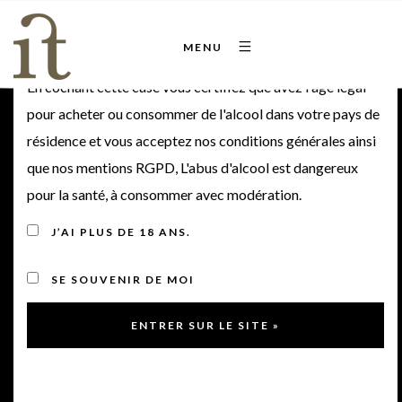
Bienvenue sur notre site
MENU
En cochant cette case vous certifiez que avez l'âge légal
pour acheter ou consommer de l'alcool dans votre pays de
résidence et vous acceptez nos conditions générales ainsi
Insula Amphora 2020
que nos mentions RGPD, L'abus d'alcool est dangereux
pour la santé, à consommer avec modération.
2020
J’AI PLUS DE 18 ANS.
SE SOUVENIR DE MOI
< Retour à la gamme
Insula 2020: Notes de
dégustation du vin