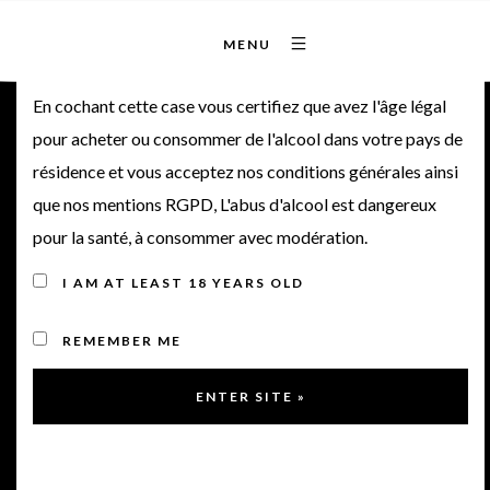
MENU
Bienvenue sur notre site
En cochant cette case vous certifiez que avez l'âge légal
pour acheter ou consommer de l'alcool dans votre pays de
Château Poitevin 2014 •
résidence et vous acceptez nos conditions générales ainsi
que nos mentions RGPD, L'abus d'alcool est dangereux
Cru Bourgeois
pour la santé, à consommer avec modération.
I AM AT LEAST 18 YEARS OLD
2014
REMEMBER ME
< Retour à la gamme
Note de dégustation du vin