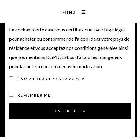
MENU
Bienvenue sur notre site
En cochant cette case vous certifiez que avez l'âge légal
pour acheter ou consommer de l'alcool dans votre pays de
Château Poitevin • Cru
résidence et vous acceptez nos conditions générales ainsi
que nos mentions RGPD, L'abus d'alcool est dangereux
Bourgeois 2012
pour la santé, à consommer avec modération.
I AM AT LEAST 18 YEARS OLD
2012
REMEMBER ME
< Retour à la gamme
Note de dégustation du vin