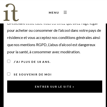
Bienvenue sur notre site
MENU
En cochant cette case vous certifiez que avez l'âge légal
pour acheter ou consommer de l'alcool dans votre pays de
résidence et vous acceptez nos conditions générales ainsi
Château Poitevin Blanc
que nos mentions RGPD, L'abus d'alcool est dangereux
pour la santé, à consommer avec modération.
2019
J’AI PLUS DE 18 ANS.
2019
SE SOUVENIR DE MOI
< Retour à la gamme