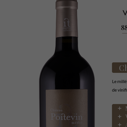
8
Ch
Le mill
de vinif