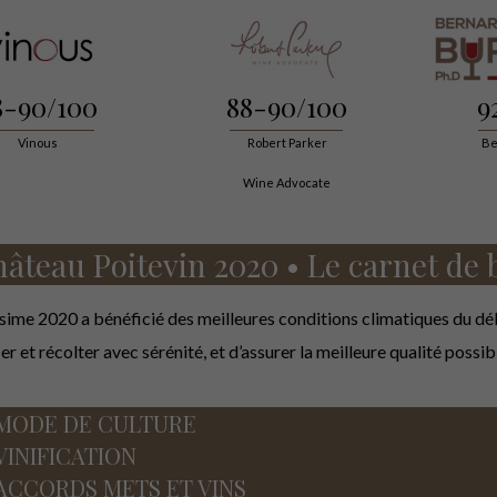
8-90/100
88-90/100
9
Vinous
Robert Parker
Be
Wine Advocate
âteau Poitevin 2020 • Le carnet de 
ésime 2020 a bénéficié des meilleures conditions climatiques du déb
ier et récolter avec sérénité, et d’assurer la meilleure qualité possib
MODE DE CULTURE
VINIFICATION
ACCORDS METS ET VINS