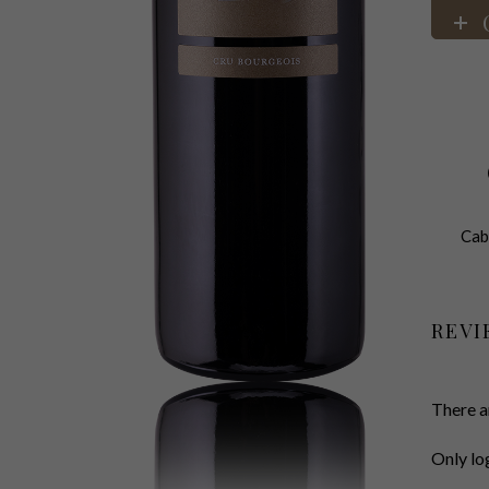
Cab
REVI
There a
Only lo