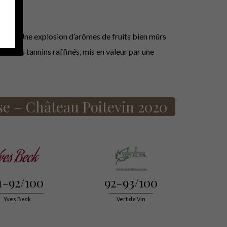
plexe. Une explosion d’arômes de fruits bien mûrs
e, des tannins raffinés, mis en valeur par une
se – Château Poitevin 2020
1-92/100
92-93/100
Yves Beck
Vert de Vin