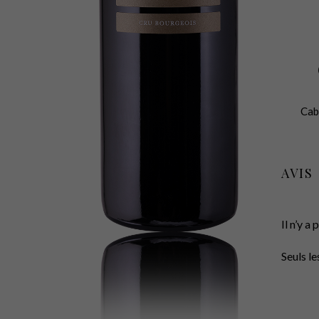
Cab
AVIS
Il n’y a
Seuls le