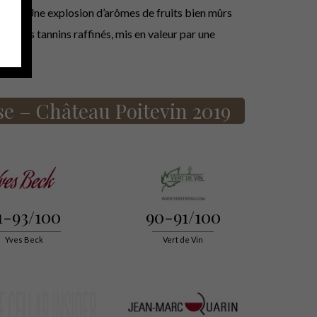
plexe. Une explosion d’arômes de fruits bien mûrs
e, des tannins raffinés, mis en valeur par une
se – Château Poitevin 2019
1-93/100
90-91/100
Yves Beck
Vert de Vin