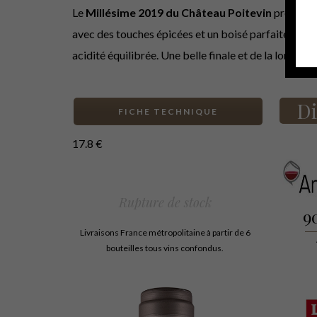
Le
Millésime 2019 du Château Poitevin
présente 
avec des touches épicées et un boisé parfaitement i
acidité équilibrée. Une belle finale et de la longueu
Di
FICHE TECHNIQUE
17.8
€
Rupture de stock
9
Livraisons France métropolitaine à partir de 6
bouteilles tous vins confondus.