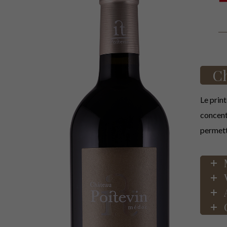
Ch
Le print
concent
permetta