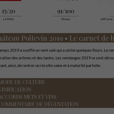
15/20
91/100
Le Point
Vinous
Jeff Leve,
âteau Poitevin 2019 • Le carnet de 
emps 2019 a soufflé un vent salé qui a séché quelques fleurs. Le re
ration des arômes et des tanins. Les vendanges 2019 se sont dérou
nt, ainsi, de rentrer un récolte saine et à maturité parfaite.
MODE DE CULTURE
VINIFICATION
ACCORDS METS ET VINS
COMMENTAIRE DE DÉGUSTATION