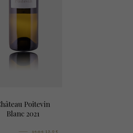
hâteau Poitevin
Blanc 2021
13.0
€
14.0
€