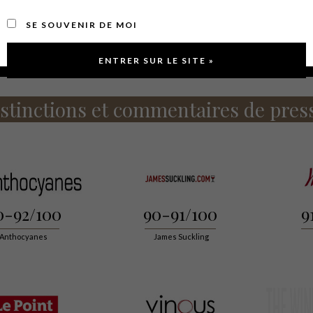
une robe d’une belle couleur rubis et offre un nez puissant et com
SE SOUVENIR DE MOI
ntégré, tout en élégance. Ce vin est structuré, avec une bouche ampl
r en bouche.
stinctions et commentaires de pres
0-92/100
90-91/100
9
Anthocyanes
James Suckling