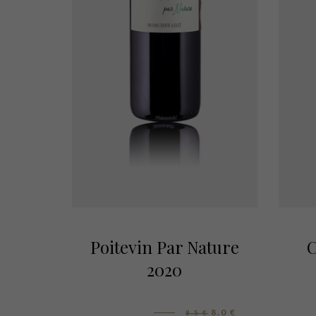
Poitevin Par Nature
C
2020
8.0
€
8.5
€