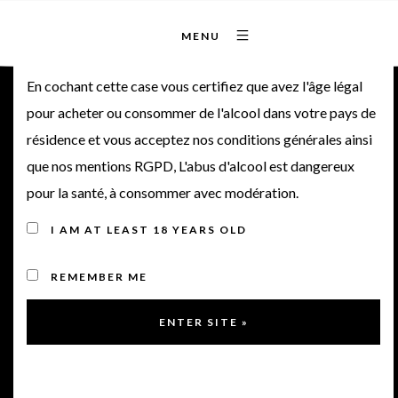
MENU
Bienvenue sur notre site
En cochant cette case vous certifiez que avez l'âge légal
pour acheter ou consommer de l'alcool dans votre pays de
Château Moulin de
résidence et vous acceptez nos conditions générales ainsi
que nos mentions RGPD, L'abus d'alcool est dangereux
Canhaut 2016
pour la santé, à consommer avec modération.
I AM AT LEAST 18 YEARS OLD
REMEMBER ME
< back to product
Wine tasting note
The 2016 vintage of Château Moulin de Canhaut is dark in