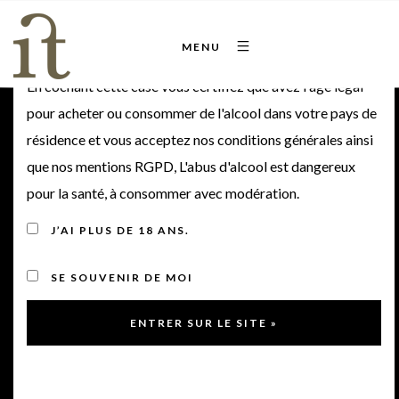
Bienvenue sur notre site
MENU
En cochant cette case vous certifiez que avez l'âge légal
pour acheter ou consommer de l'alcool dans votre pays de
résidence et vous acceptez nos conditions générales ainsi
Château Moulin de
que nos mentions RGPD, L'abus d'alcool est dangereux
pour la santé, à consommer avec modération.
Canhaut 2017
J’AI PLUS DE 18 ANS.
2017
SE SOUVENIR DE MOI
< Retour à la gamme