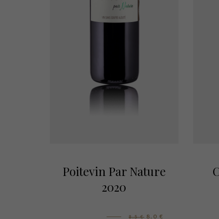
Poitevin Par Nature
C
2020
8.0
€
8.5
€