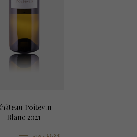
hâteau Poitevin
Blanc 2021
13.0
€
14.0
€