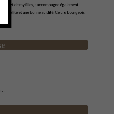
de mûre et de mytilles, s’accompagne également
nde qualité et une bonne acidité. Ce cru bourgeois
se
dant