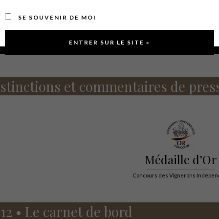
ut
dévoile une belle couleur grenat. Son nez fruité, sur des notes 
SE SOUVENIR DE MOI
’une texture veloutée, souple, riche, avec une trame tannique de gra
t gourmand.
stinctions et commentaires de pres
Médaille d’Or
Concours des Vignerons Indépen
12 • Le carnet de bord