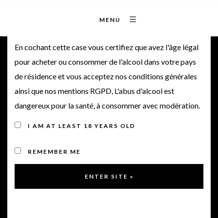
MENU
Bienvenue sur notre site
CHATEAU MOULIN DE
En cochant cette case vous certifiez que avez l'âge légal
pour acheter ou consommer de l'alcool dans votre pays
CANHAUT
de résidence et vous acceptez nos conditions générales
ainsi que nos mentions RGPD, L'abus d'alcool est
dangereux pour la santé, à consommer avec modération.
No products were found matching your selection.
I AM AT LEAST 18 YEARS OLD
REMEMBER ME