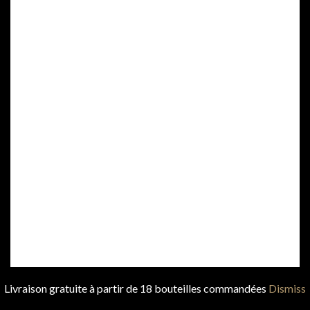
© 2018 CHÂTEAU POITEVIN.
Livraison gratuite à partir de 18 bouteilles commandées
Dismiss