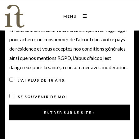
Bienvenue sur notre site
MENU
En cochant cette case vous certifiez que avez l'âge légal
2014
pour acheter ou consommer de l'alcool dans votre pays
de résidence et vous acceptez nos conditions générales
ainsi que nos mentions RGPD, L'abus d'alcool est
Aucun produit ne correspond à votre sélection.
dangereux pour la santé, à consommer avec modération.
J’AI PLUS DE 18 ANS.
SE SOUVENIR DE MOI